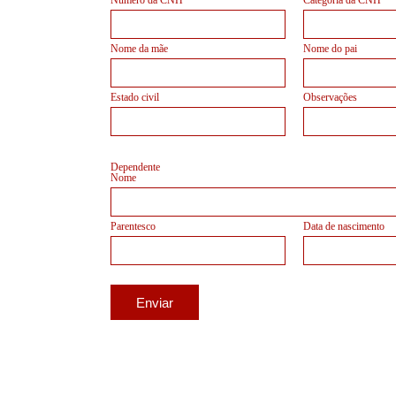
Número da CNH
Categoria da CNH
Nome da mãe
Nome do pai
Estado civil
Observações
Dependente
Nome
Parentesco
Data de nascimento
Enviar